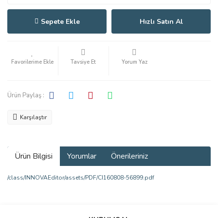
Sepete Ekle
Hızlı Satın Al
Tavsiye Et
Yorum Yaz
Ürün Paylaş :
Karşılaştır
Ürün Bilgisi
Yorumlar
Önerileriniz
/class/INNOVAEditor/assets/PDF/CI160808-56899.pdf
Bu ürünün fiyat bilgisi, resim, ürün açıklamalarında ve diğer
konularda yetersiz gördüğünüz noktaları öneri formunu kullanarak
Bu ürüne ilk yorumu siz yapın!