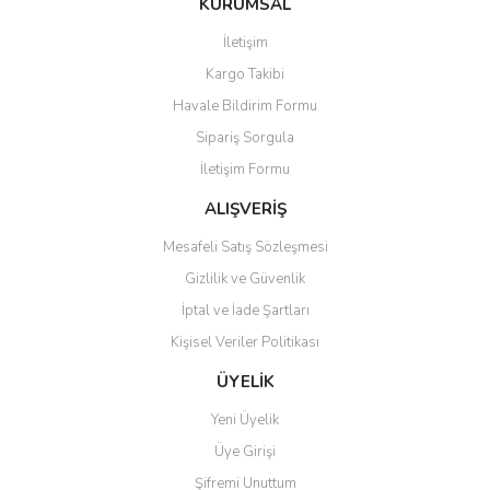
KURUMSAL
tarafımıza iletebilirsiniz.
Görüş ve önerileriniz için teşekkür ederiz.
İletişim
Yorum Yaz
Kargo Takibi
Ürün resmi kalitesiz, bozuk veya görüntülenemiyor.
Havale Bildirim Formu
Ürün açıklamasında eksik bilgiler bulunuyor.
Sipariş Sorgula
Ürün bilgilerinde hatalar bulunuyor.
İletişim Formu
Ürün fiyatı diğer sitelerden daha pahalı.
Bu ürüne benzer farklı alternatifler olmalı.
ALIŞVERİŞ
Mesafeli Satış Sözleşmesi
Gizlilik ve Güvenlik
İptal ve İade Şartları
Kişisel Veriler Politikası
Gönder
ÜYELİK
Yeni Üyelik
Üye Girişi
Şifremi Unuttum