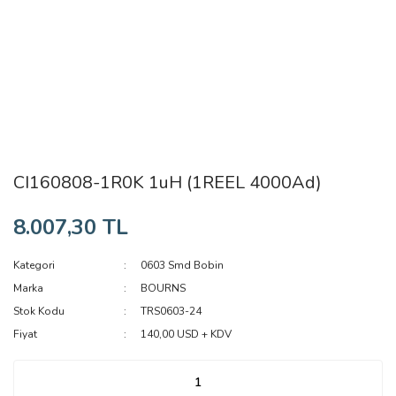
CI160808-1R0K 1uH (1REEL 4000Ad)
8.007,30 TL
Kategori
0603 Smd Bobin
Marka
BOURNS
Stok Kodu
TRS0603-24
Fiyat
140,00 USD + KDV