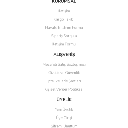
KURUMSAL
tarafımıza iletebilirsiniz.
Görüş ve önerileriniz için teşekkür ederiz.
İletişim
Yorum Yaz
Kargo Takibi
Ürün resmi kalitesiz, bozuk veya görüntülenemiyor.
Havale Bildirim Formu
Ürün açıklamasında eksik bilgiler bulunuyor.
Sipariş Sorgula
Ürün bilgilerinde hatalar bulunuyor.
İletişim Formu
Ürün fiyatı diğer sitelerden daha pahalı.
Bu ürüne benzer farklı alternatifler olmalı.
ALIŞVERİŞ
Mesafeli Satış Sözleşmesi
Gizlilik ve Güvenlik
İptal ve İade Şartları
Kişisel Veriler Politikası
Gönder
ÜYELİK
Yeni Üyelik
Üye Girişi
Şifremi Unuttum