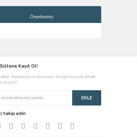
Önerileriniz
ımıza iletebilirsiniz.
Bültene Kayıt Ol!
satları, kampanya ve duyuruları ile ilgili e-posta almak
er misiniz?
EKLE
zi takip edin