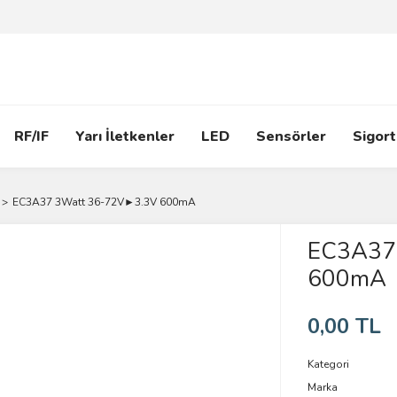
RF/IF
Yarı İletkenler
LED
Sensörler
Sigort
EC3A37 3Watt 36-72V►3.3V 600mA
EC3A37
600mA
0,00 TL
Kategori
Marka