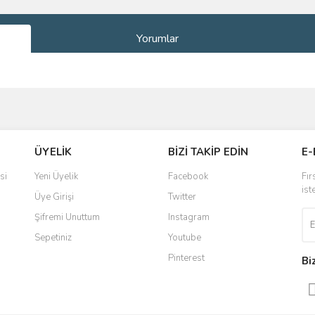
Yorumlar
ve diğer konularda yetersiz gördüğünüz noktaları öneri formunu kullanarak taraf
Bu ürüne ilk yorumu siz yapın!
ÜYELİK
BİZİ TAKİP EDİN
E-
r.
Yorum Yaz
si
Yeni Üyelik
Facebook
Fır
ist
Üye Girişi
Twitter
Şifremi Unuttum
Instagram
Sepetiniz
Youtube
Pinterest
Bi