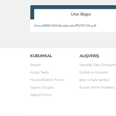
Ürün Bilgisi
/class/INNOVAEditor/assets/PDF/EC3A.pdf
Bu ürünün fiyat bilgisi, resim, ürün açıklamalarında 
Görüş ve önerileriniz için teşekkür ederiz.
KURUMSAL
ALIŞVERİŞ
Ürün resmi kalitesiz, bozuk veya görüntülenemiyo
Ürün açıklamasında eksik bilgiler bulunuyor.
İletişim
Mesafeli Satış Sözleşme
Ürün bilgilerinde hatalar bulunuyor.
Kargo Takibi
Gizlilik ve Güvenlik
Ürün fiyatı diğer sitelerden daha pahalı.
Havale Bildirim Formu
İptal ve İade Şartları
Bu ürüne benzer farklı alternatifler olmalı.
Sipariş Sorgula
Kişisel Veriler Politikası
İletişim Formu