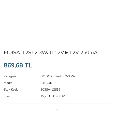
EC3SA-12S12 3Watt 12V►12V 250mA
869,68 TL
Kategori
DC DC Konvertör 2-3 Watt
Marka
CINCON
Stok Kodu
EC3SA-12S12
Fiyat
15,20 USD + KDV