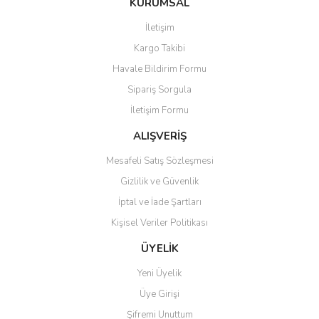
KURUMSAL
tarafımıza iletebilirsiniz.
Görüş ve önerileriniz için teşekkür ederiz.
İletişim
Yorum Yaz
Kargo Takibi
Ürün resmi kalitesiz, bozuk veya görüntülenemiyor.
Havale Bildirim Formu
Ürün açıklamasında eksik bilgiler bulunuyor.
Sipariş Sorgula
Ürün bilgilerinde hatalar bulunuyor.
İletişim Formu
Ürün fiyatı diğer sitelerden daha pahalı.
Bu ürüne benzer farklı alternatifler olmalı.
ALIŞVERİŞ
Mesafeli Satış Sözleşmesi
Gizlilik ve Güvenlik
İptal ve İade Şartları
Kişisel Veriler Politikası
Gönder
ÜYELİK
Yeni Üyelik
Üye Girişi
Şifremi Unuttum