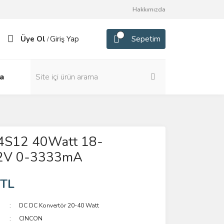
Hakkımızda
Üye Ol
Giriş Yap
Sepetim
/
a
4S12 40Watt 18-
V 0-3333mA
 TL
DC DC Konvertör 20-40 Watt
CINCON