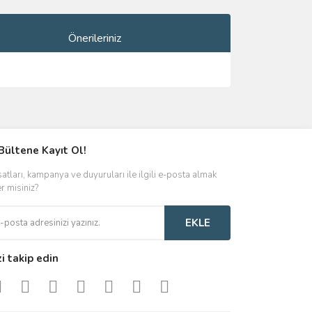
Önerileriniz
ımıza iletebilirsiniz.
Bültene Kayıt Ol!
satları, kampanya ve duyuruları ile ilgili e-posta almak
er misiniz?
EKLE
zi takip edin