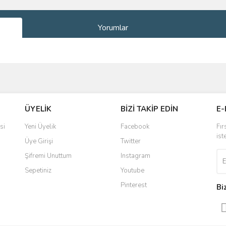
Yorumlar
ve diğer konularda yetersiz gördüğünüz noktaları öneri formunu kullanarak taraf
Bu ürüne ilk yorumu siz yapın!
ÜYELİK
BİZİ TAKİP EDİN
E-
r.
Yorum Yaz
si
Yeni Üyelik
Facebook
Fır
ist
Üye Girişi
Twitter
Şifremi Unuttum
Instagram
Sepetiniz
Youtube
Pinterest
Bi