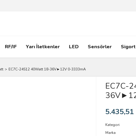
RF/IF
Yarı İletkenler
LED
Sensörler
Sigort
tt
EC7C-24S12 40Watt 18-36V►12V 0-3333mA
EC7C-2
36V►12
5.435,51
Kategori
Marka