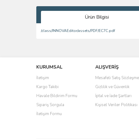
Ürün Bilgisi
/class/INNOVAEditor/assets/PDF/EC7C.pdf
Bu ürünün fiyat bilgisi, resim, ürün açıklamalarında 
Görüş ve önerileriniz için teşekkür ederiz.
KURUMSAL
ALIŞVERİŞ
Ürün resmi kalitesiz, bozuk veya görüntülenemiyo
Ürün açıklamasında eksik bilgiler bulunuyor.
İletişim
Mesafeli Satış Sözleşme
Ürün bilgilerinde hatalar bulunuyor.
Kargo Takibi
Gizlilik ve Güvenlik
Ürün fiyatı diğer sitelerden daha pahalı.
Havale Bildirim Formu
İptal ve İade Şartları
Bu ürüne benzer farklı alternatifler olmalı.
Sipariş Sorgula
Kişisel Veriler Politikası
İletişim Formu