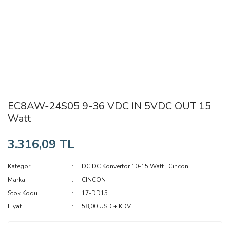
EC8AW-24S05 9-36 VDC IN 5VDC OUT 15
Watt
3.316,09 TL
Kategori
DC DC Konvertör 10-15 Watt
,
Cincon
Marka
CINCON
Stok Kodu
17-DD15
Fiyat
58,00 USD + KDV