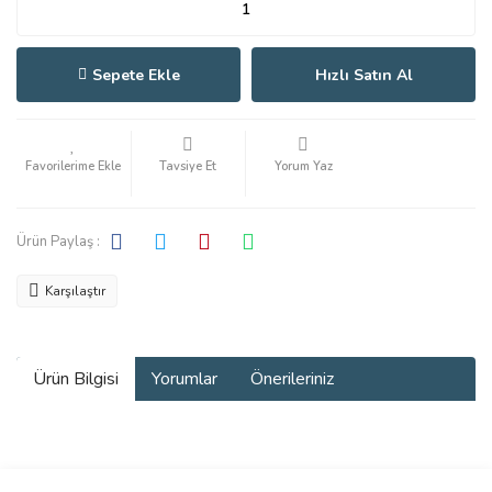
Sepete Ekle
Hızlı Satın Al
Tavsiye Et
Yorum Yaz
Ürün Paylaş :
Karşılaştır
Ürün Bilgisi
Yorumlar
Önerileriniz
Bu ürünün fiyat bilgisi, resim, ürün açıklamalarında ve diğer
konularda yetersiz gördüğünüz noktaları öneri formunu kullanarak