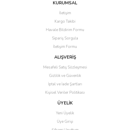
Bu ürüne ilk yorumu siz yapın!
KURUMSAL
tarafımıza iletebilirsiniz.
Görüş ve önerileriniz için teşekkür ederiz.
İletişim
Yorum Yaz
Kargo Takibi
Ürün resmi kalitesiz, bozuk veya görüntülenemiyor.
Havale Bildirim Formu
Ürün açıklamasında eksik bilgiler bulunuyor.
Sipariş Sorgula
Ürün bilgilerinde hatalar bulunuyor.
İletişim Formu
Ürün fiyatı diğer sitelerden daha pahalı.
Bu ürüne benzer farklı alternatifler olmalı.
ALIŞVERİŞ
Mesafeli Satış Sözleşmesi
Gizlilik ve Güvenlik
İptal ve İade Şartları
Kişisel Veriler Politikası
Gönder
ÜYELİK
Yeni Üyelik
Üye Girişi