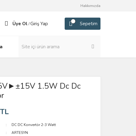
Hakkımızda
Üye Ol
Giriş Yap
Sepetim
/
a
5V►±15V 1.5W Dc Dc
r
 TL
DC DC Konvertör 2-3 Watt
ARTESYN