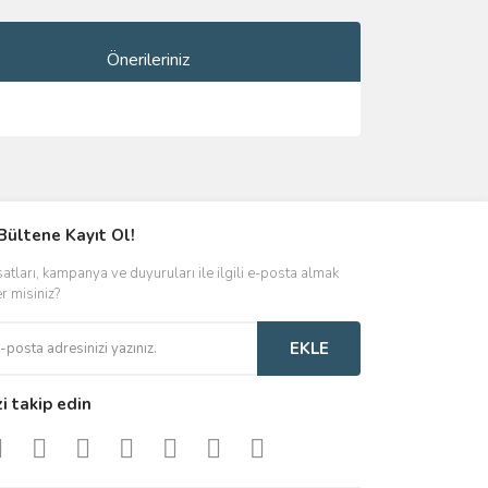
Önerileriniz
ımıza iletebilirsiniz.
Bültene Kayıt Ol!
satları, kampanya ve duyuruları ile ilgili e-posta almak
er misiniz?
EKLE
zi takip edin