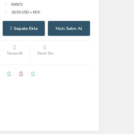
EM672
26,50 USD + KDV
Sepete Ekle
Hızlı Satın Al
Tavsiye Et
Yorum Yaz