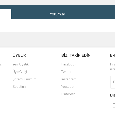
Yorumlar
ve diğer konularda yetersiz gördüğünüz noktaları öneri formunu kullanarak taraf
Bu ürüne ilk yorumu siz yapın!
ÜYELİK
BİZİ TAKİP EDİN
E-
r.
Yorum Yaz
si
Yeni Üyelik
Facebook
Fır
ist
Üye Girişi
Twitter
Şifremi Unuttum
Instagram
Sepetiniz
Youtube
Pinterest
Bi