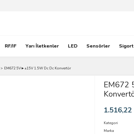
RF/IF
Yarı İletkenler
LED
Sensörler
Sigort
EM672 5V►±15V 1.5W Dc Dc Konvertör
EM672 
Konvertö
1.516,22
Kategori
Marka