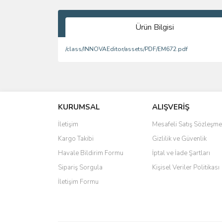
Ürün Bilgisi
/class/INNOVAEditor/assets/PDF/EM672.pdf
Bu ürünün fiyat bilgisi, resim, ürün açıklamalarında 
Görüş ve önerileriniz için teşekkür ederiz.
KURUMSAL
ALIŞVERİŞ
Ürün resmi kalitesiz, bozuk veya görüntülenemiyo
Ürün açıklamasında eksik bilgiler bulunuyor.
İletişim
Mesafeli Satış Sözleşme
Ürün bilgilerinde hatalar bulunuyor.
Kargo Takibi
Gizlilik ve Güvenlik
Ürün fiyatı diğer sitelerden daha pahalı.
Havale Bildirim Formu
İptal ve İade Şartları
Bu ürüne benzer farklı alternatifler olmalı.
Sipariş Sorgula
Kişisel Veriler Politikası
İletişim Formu