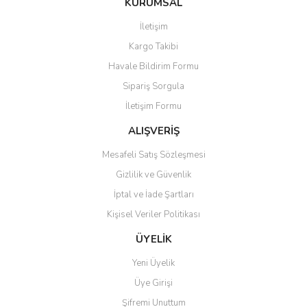
KURUMSAL
tarafımıza iletebilirsiniz.
Görüş ve önerileriniz için teşekkür ederiz.
İletişim
Yorum Yaz
Kargo Takibi
Ürün resmi kalitesiz, bozuk veya görüntülenemiyor.
Havale Bildirim Formu
Ürün açıklamasında eksik bilgiler bulunuyor.
Sipariş Sorgula
Ürün bilgilerinde hatalar bulunuyor.
İletişim Formu
Ürün fiyatı diğer sitelerden daha pahalı.
Bu ürüne benzer farklı alternatifler olmalı.
ALIŞVERİŞ
Mesafeli Satış Sözleşmesi
Gizlilik ve Güvenlik
İptal ve İade Şartları
Kişisel Veriler Politikası
Gönder
ÜYELİK
Yeni Üyelik
Üye Girişi
Şifremi Unuttum