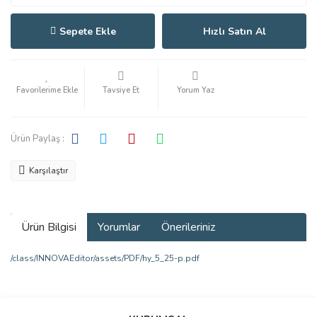
Sepete Ekle
Hızlı Satın Al
Tavsiye Et
Yorum Yaz
Ürün Paylaş :
Karşılaştır
Ürün Bilgisi
Yorumlar
Önerileriniz
/class/INNOVAEditor/assets/PDF/hy_5_25-p.pdf
Bu ürünün fiyat bilgisi, resim, ürün açıklamalarında ve diğer
konularda yetersiz gördüğünüz noktaları öneri formunu kullanarak
Bu ürüne ilk yorumu siz yapın!