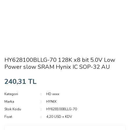
HY628100BLLG-70 128K x8 bit 5.0V Low
Power slow SRAM Hynix IC SOP-32 AU
240,31 TL
Kategori
HD xxxx
Marka
HYNIX
Stok Kodu
HY628100BLLG-70
Fiyat
4,20 USD + KDV