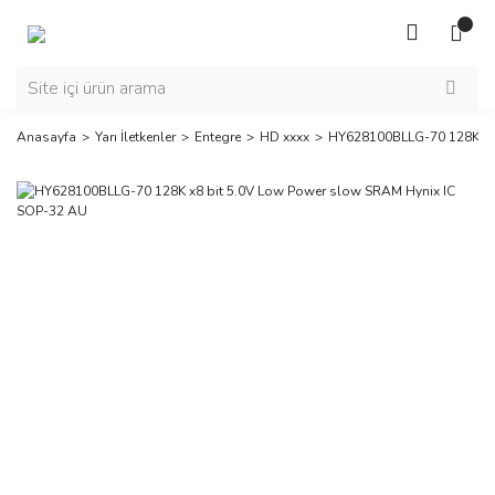
Anasayfa
Yarı İletkenler
Entegre
HD xxxx
HY628100BLLG-70 128K x8