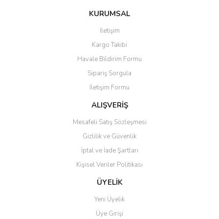
konularda yetersiz gördüğünüz noktaları öneri formunu kullanarak
Bu ürüne ilk yorumu siz yapın!
KURUMSAL
tarafımıza iletebilirsiniz.
Görüş ve önerileriniz için teşekkür ederiz.
İletişim
Yorum Yaz
Kargo Takibi
Ürün resmi kalitesiz, bozuk veya görüntülenemiyor.
Havale Bildirim Formu
Ürün açıklamasında eksik bilgiler bulunuyor.
Sipariş Sorgula
Ürün bilgilerinde hatalar bulunuyor.
İletişim Formu
Ürün fiyatı diğer sitelerden daha pahalı.
Bu ürüne benzer farklı alternatifler olmalı.
ALIŞVERİŞ
Mesafeli Satış Sözleşmesi
Gizlilik ve Güvenlik
İptal ve İade Şartları
Kişisel Veriler Politikası
Gönder
ÜYELİK
Yeni Üyelik
Üye Girişi