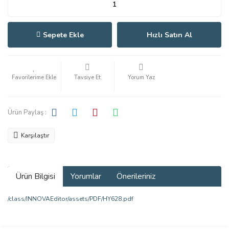
Sepete Ekle
Hızlı Satın Al
Tavsiye Et
Yorum Yaz
Ürün Paylaş :
Karşılaştır
Ürün Bilgisi
Yorumlar
Önerileriniz
/class/INNOVAEditor/assets/PDF/HY628.pdf
Bu ürünün fiyat bilgisi, resim, ürün açıklamalarında ve diğer