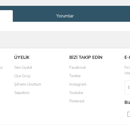
Yorumlar
ve diğer konularda yetersiz gördüğünüz noktaları öneri formunu kullanarak taraf
Bu ürüne ilk yorumu siz yapın!
ÜYELİK
BİZİ TAKİP EDİN
E-
r.
Yorum Yaz
si
Yeni Üyelik
Facebook
Fır
ist
Üye Girişi
Twitter
Şifremi Unuttum
Instagram
Sepetiniz
Youtube
Pinterest
Bi
Gönder