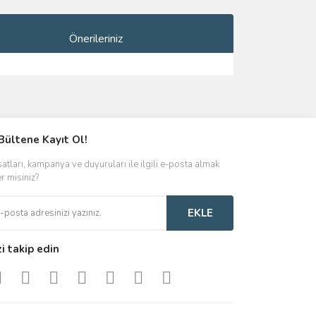
Önerileriniz
ımıza iletebilirsiniz.
Bültene Kayıt Ol!
satları, kampanya ve duyuruları ile ilgili e-posta almak
er misiniz?
EKLE
zi takip edin