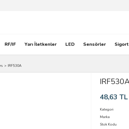
RF/IF
Yarı İletkenler
LED
Sensörler
Sigort
rs
IRF530A
IRF530
48,63 TL
Kategori
Marka
Stok Kodu