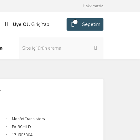
Hakkımızda
Üye Ol
Giriş Yap
Sepetim
/
a
A
Mosfet Transistors
FAIRCHILD
17-IRF530A