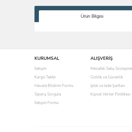
Ürün Bilgisi
Bu ürünün fiyat bilgisi, resim, ürün açıklamalarında 
Görüş ve önerileriniz için teşekkür ederiz.
KURUMSAL
ALIŞVERİŞ
Ürün resmi kalitesiz, bozuk veya görüntülenemiyo
Ürün açıklamasında eksik bilgiler bulunuyor.
İletişim
Mesafeli Satış Sözleşme
Ürün bilgilerinde hatalar bulunuyor.
Kargo Takibi
Gizlilik ve Güvenlik
Ürün fiyatı diğer sitelerden daha pahalı.
Havale Bildirim Formu
İptal ve İade Şartları
Bu ürüne benzer farklı alternatifler olmalı.
Sipariş Sorgula
Kişisel Veriler Politikası
İletişim Formu