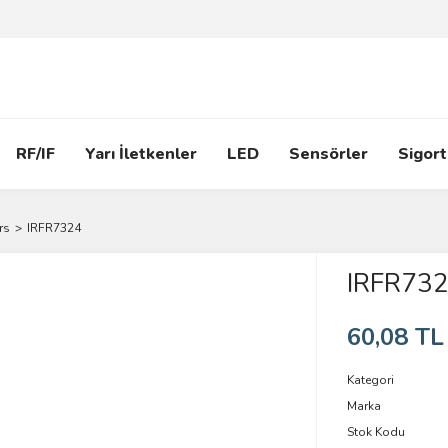
RF/IF
Yarı İletkenler
LED
Sensörler
Sigort
rs
IRFR7324
IRFR73
60,08 TL
Kategori
Marka
Stok Kodu