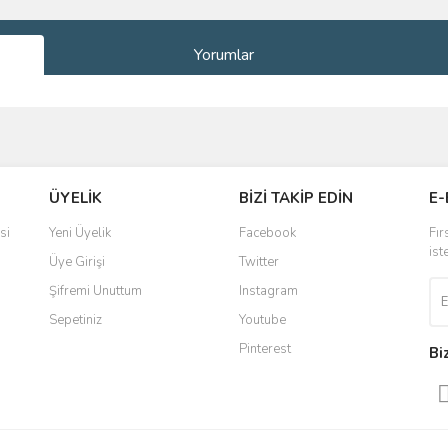
Yorumlar
ve diğer konularda yetersiz gördüğünüz noktaları öneri formunu kullanarak taraf
Bu ürüne ilk yorumu siz yapın!
ÜYELİK
BİZİ TAKİP EDİN
E-
r.
Yorum Yaz
si
Yeni Üyelik
Facebook
Fır
ist
Üye Girişi
Twitter
Şifremi Unuttum
Instagram
Sepetiniz
Youtube
Pinterest
Bi
Gönder