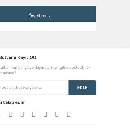
Önerileriniz
ımıza iletebilirsiniz.
Bültene Kayıt Ol!
satları, kampanya ve duyuruları ile ilgili e-posta almak
er misiniz?
EKLE
zi takip edin