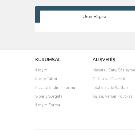
Ürün Bilgisi
Bu ürünün fiyat bilgisi, resim, ürün açıklamalarında 
Görüş ve önerileriniz için teşekkür ederiz.
KURUMSAL
ALIŞVERİŞ
Ürün resmi kalitesiz, bozuk veya görüntülenemiyo
Ürün açıklamasında eksik bilgiler bulunuyor.
İletişim
Mesafeli Satış Sözleşme
Ürün bilgilerinde hatalar bulunuyor.
Kargo Takibi
Gizlilik ve Güvenlik
Ürün fiyatı diğer sitelerden daha pahalı.
Havale Bildirim Formu
İptal ve İade Şartları
Bu ürüne benzer farklı alternatifler olmalı.
Sipariş Sorgula
Kişisel Veriler Politikası
İletişim Formu