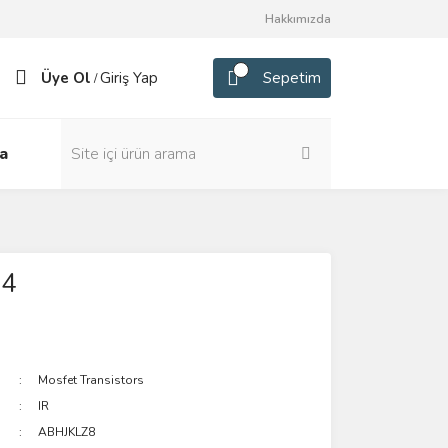
Hakkımızda
Üye Ol
Giriş Yap
Sepetim
/
a
24
Mosfet Transistors
IR
ABHJKLZ8