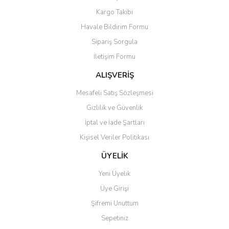
Yorum Yaz
Kargo Takibi
Ürün resmi kalitesiz, bozuk veya görüntülenemiyor.
Havale Bildirim Formu
Ürün açıklamasında eksik bilgiler bulunuyor.
Sipariş Sorgula
Ürün bilgilerinde hatalar bulunuyor.
İletişim Formu
Ürün fiyatı diğer sitelerden daha pahalı.
Bu ürüne benzer farklı alternatifler olmalı.
ALIŞVERİŞ
Mesafeli Satış Sözleşmesi
Gizlilik ve Güvenlik
İptal ve İade Şartları
Kişisel Veriler Politikası
Gönder
ÜYELİK
Yeni Üyelik
Üye Girişi
Şifremi Unuttum
Sepetiniz