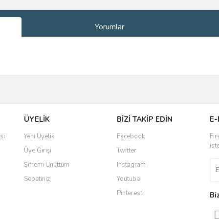
Yorumlar
ve diğer konularda yetersiz gördüğünüz noktaları öneri formunu kullanarak taraf
Bu ürüne ilk yorumu siz yapın!
ÜYELİK
BİZİ TAKİP EDİN
E-
r.
Yorum Yaz
si
Yeni Üyelik
Facebook
Fır
ist
Üye Girişi
Twitter
Şifremi Unuttum
Instagram
Sepetiniz
Youtube
Pinterest
Bi