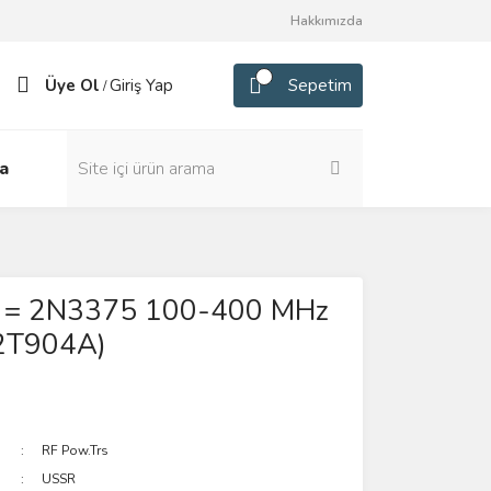
Hakkımızda
Üye Ol
Giriş Yap
Sepetim
/
a
 = 2N3375 100-400 MHz
(2T904A)
RF Pow.Trs
USSR