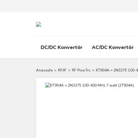
DC/DC Konvertör
AC/DC Konvertör
Anasayfa
RF/IF
RF Pow.Trs
KT904A = 2N3375 100-4