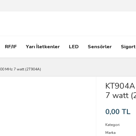
RF/IF
Yarı İletkenler
LED
Sensörler
Sigort
00 MHz 7 watt (2T904A)
KT904A
7 watt 
0,00 TL
Kategori
Marka