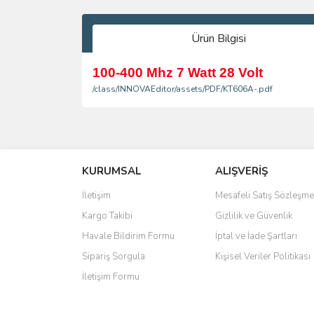
Ürün Bilgisi
100-400 Mhz 7 Watt 28 Volt
/class/INNOVAEditor/assets/PDF/KT606A-.pdf
Bu ürünün fiyat bilgisi, resim, ürün açıklamalarında 
Görüş ve önerileriniz için teşekkür ederiz.
KURUMSAL
ALIŞVERİŞ
Ürün resmi kalitesiz, bozuk veya görüntülenemiyo
Ürün açıklamasında eksik bilgiler bulunuyor.
İletişim
Mesafeli Satış Sözleşme
Ürün bilgilerinde hatalar bulunuyor.
Kargo Takibi
Gizlilik ve Güvenlik
Ürün fiyatı diğer sitelerden daha pahalı.
Havale Bildirim Formu
İptal ve İade Şartları
Bu ürüne benzer farklı alternatifler olmalı.
Sipariş Sorgula
Kişisel Veriler Politikası
İletişim Formu