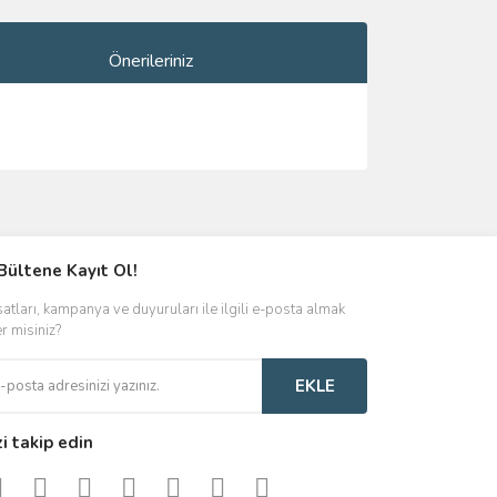
Önerileriniz
ımıza iletebilirsiniz.
Bültene Kayıt Ol!
satları, kampanya ve duyuruları ile ilgili e-posta almak
er misiniz?
EKLE
zi takip edin