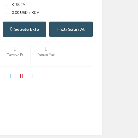
KT904A
0,00 USD + KDV
Sepete Ekle
Hızlı Satın Al
Tavsiye Et
Yorum Yaz