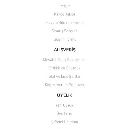
Görüş ve önerileriniz için teşekkür ederiz.
İletişim
Yorum Yaz
Kargo Takibi
Ürün resmi kalitesiz, bozuk veya görüntülenemiyor.
Havale Bildirim Formu
Ürün açıklamasında eksik bilgiler bulunuyor.
Sipariş Sorgula
Ürün bilgilerinde hatalar bulunuyor.
İletişim Formu
Ürün fiyatı diğer sitelerden daha pahalı.
Bu ürüne benzer farklı alternatifler olmalı.
ALIŞVERİŞ
Mesafeli Satış Sözleşmesi
Gizlilik ve Güvenlik
İptal ve İade Şartları
Kişisel Veriler Politikası
Gönder
ÜYELİK
Yeni Üyelik
Üye Girişi
Şifremi Unuttum