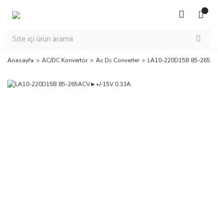
Anasayfa
AC/DC Konvertör
Ac Dc Converter
LA10-220D15B 85-265AC