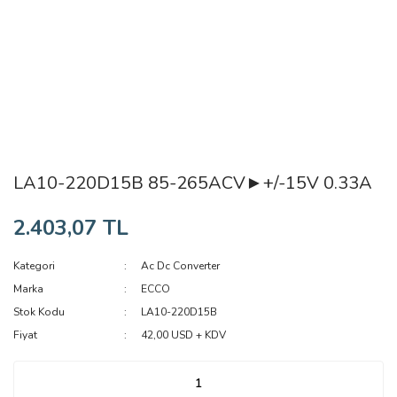
LA10-220D15B 85-265ACV►+/-15V 0.33A
2.403,07 TL
Kategori
Ac Dc Converter
Marka
ECCO
Stok Kodu
LA10-220D15B
Fiyat
42,00 USD + KDV