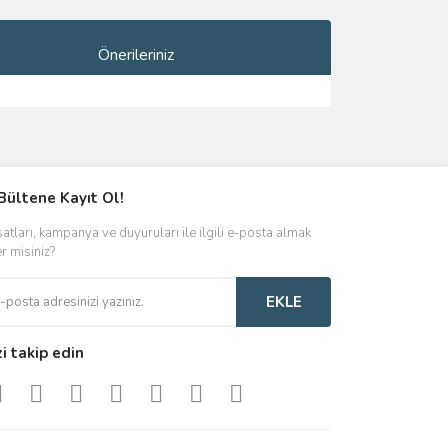
Önerileriniz
ımıza iletebilirsiniz.
Bültene Kayıt Ol!
satları, kampanya ve duyuruları ile ilgili e-posta almak
er misiniz?
EKLE
zi takip edin