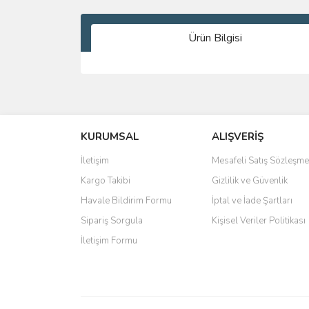
Ürün Bilgisi
Bu ürünün fiyat bilgisi, resim, ürün açıklamalarında 
Görüş ve önerileriniz için teşekkür ederiz.
KURUMSAL
ALIŞVERİŞ
Ürün resmi kalitesiz, bozuk veya görüntülenemiyo
Ürün açıklamasında eksik bilgiler bulunuyor.
İletişim
Mesafeli Satış Sözleşme
Ürün bilgilerinde hatalar bulunuyor.
Kargo Takibi
Gizlilik ve Güvenlik
Ürün fiyatı diğer sitelerden daha pahalı.
Havale Bildirim Formu
İptal ve İade Şartları
Bu ürüne benzer farklı alternatifler olmalı.
Sipariş Sorgula
Kişisel Veriler Politikası
İletişim Formu