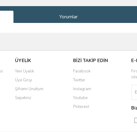
Yorumlar
ve diğer konularda yetersiz gördüğünüz noktaları öneri formunu kullanarak taraf
Bu ürüne ilk yorumu siz yapın!
ÜYELİK
BİZİ TAKİP EDİN
E-
r.
Yorum Yaz
si
Yeni Üyelik
Facebook
Fır
ist
Üye Girişi
Twitter
Şifremi Unuttum
Instagram
Sepetiniz
Youtube
Pinterest
Bi
Gönder