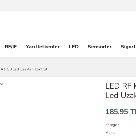
RF/IF
Yarı İletkenler
LED
Sensörler
Sigort
5 A RGB Led Uzaktan Kontrol
LED RF 
Led Uzak
185,95 T
Kategori
Marka