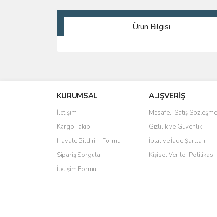
Ürün Bilgisi
Bu ürünün fiyat bilgisi, resim, ürün açıklamalarında 
Görüş ve önerileriniz için teşekkür ederiz.
KURUMSAL
ALIŞVERİŞ
Ürün resmi kalitesiz, bozuk veya görüntülenemiyo
Ürün açıklamasında eksik bilgiler bulunuyor.
İletişim
Mesafeli Satış Sözleşme
Ürün bilgilerinde hatalar bulunuyor.
Kargo Takibi
Gizlilik ve Güvenlik
Ürün fiyatı diğer sitelerden daha pahalı.
Havale Bildirim Formu
İptal ve İade Şartları
Bu ürüne benzer farklı alternatifler olmalı.
Sipariş Sorgula
Kişisel Veriler Politikası
İletişim Formu