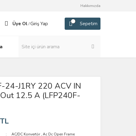
Hakkımızda
Üye Ol
Giriş Yap
Sepetim
/
a
-24-J1RY 220 ACV IN
Out 12.5 A (LFP240F-
 TL
AC/DC Konvertör
,
Ac Dc Open Frame