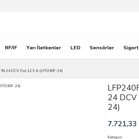
RF/IF
Yarı İletkenler
LED
Sensörler
Sigort
IN 24 DCV Out 12.5 A (LFP240F-24)
LFP240F
24 DCV 
24)
7.721,33
Kategori