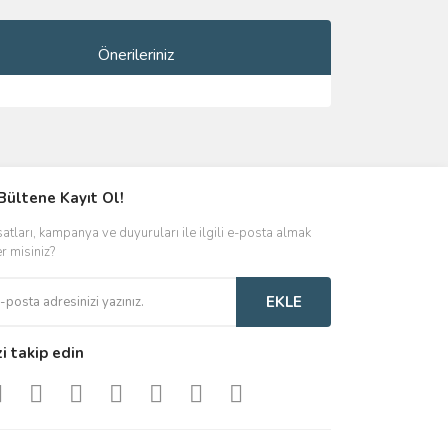
Önerileriniz
ımıza iletebilirsiniz.
Bültene Kayıt Ol!
satları, kampanya ve duyuruları ile ilgili e-posta almak
er misiniz?
EKLE
zi takip edin