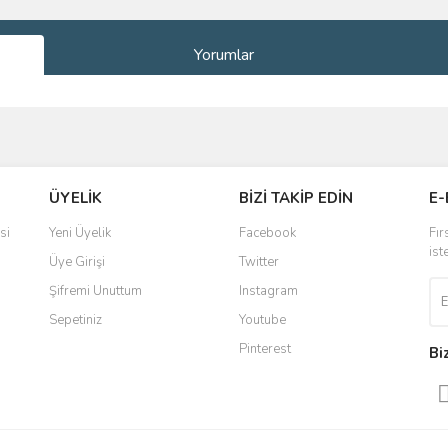
Yorumlar
ve diğer konularda yetersiz gördüğünüz noktaları öneri formunu kullanarak taraf
Bu ürüne ilk yorumu siz yapın!
ÜYELİK
BİZİ TAKİP EDİN
E-
r.
Yorum Yaz
si
Yeni Üyelik
Facebook
Fır
ist
Üye Girişi
Twitter
Şifremi Unuttum
Instagram
Sepetiniz
Youtube
Pinterest
Bi
Gönder