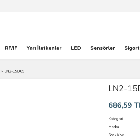
RF/IF
Yarı İletkenler
LED
Sensörler
Sigort
LN2-15D05
LN2-15
686,59 T
Kategori
Marka
Stok Kodu