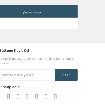
Önerileriniz
ımıza iletebilirsiniz.
Bültene Kayıt Ol!
satları, kampanya ve duyuruları ile ilgili e-posta almak
er misiniz?
EKLE
zi takip edin