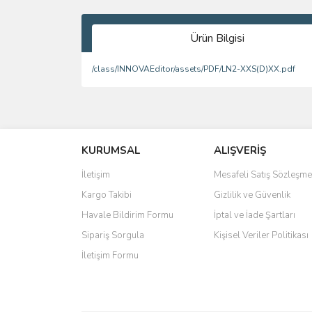
Ürün Bilgisi
/class/INNOVAEditor/assets/PDF/LN2-XXS(D)XX.pdf
Bu ürünün fiyat bilgisi, resim, ürün açıklamalarında 
Görüş ve önerileriniz için teşekkür ederiz.
KURUMSAL
ALIŞVERİŞ
Ürün resmi kalitesiz, bozuk veya görüntülenemiyo
Ürün açıklamasında eksik bilgiler bulunuyor.
İletişim
Mesafeli Satış Sözleşme
Ürün bilgilerinde hatalar bulunuyor.
Kargo Takibi
Gizlilik ve Güvenlik
Ürün fiyatı diğer sitelerden daha pahalı.
Havale Bildirim Formu
İptal ve İade Şartları
Bu ürüne benzer farklı alternatifler olmalı.
Sipariş Sorgula
Kişisel Veriler Politikası
İletişim Formu