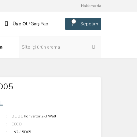
Hakkımızda
Üye Ol
Giriş Yap
Sepetim
/
a
D05
L
DC DC Konvertör 2-3 Watt
ECCO
LN2-15D05