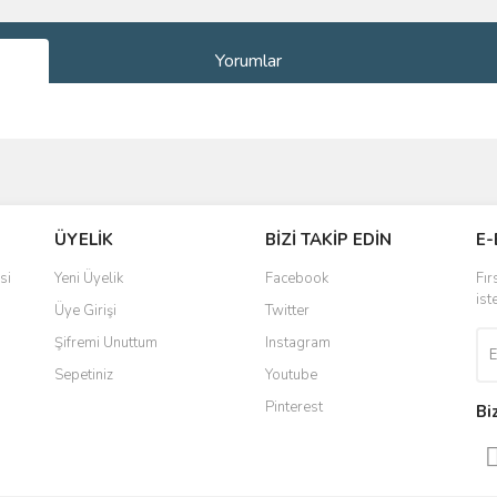
Yorumlar
ve diğer konularda yetersiz gördüğünüz noktaları öneri formunu kullanarak taraf
Bu ürüne ilk yorumu siz yapın!
ÜYELİK
BİZİ TAKİP EDİN
E-
r.
Yorum Yaz
si
Yeni Üyelik
Facebook
Fır
ist
Üye Girişi
Twitter
Şifremi Unuttum
Instagram
Sepetiniz
Youtube
Pinterest
Bi