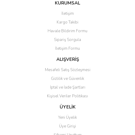
Bu ürüne ilk yorumu siz yapın!
KURUMSAL
tarafımıza iletebilirsiniz.
Görüş ve önerileriniz için teşekkür ederiz.
İletişim
Yorum Yaz
Kargo Takibi
Ürün resmi kalitesiz, bozuk veya görüntülenemiyor.
Havale Bildirim Formu
Ürün açıklamasında eksik bilgiler bulunuyor.
Sipariş Sorgula
Ürün bilgilerinde hatalar bulunuyor.
İletişim Formu
Ürün fiyatı diğer sitelerden daha pahalı.
Bu ürüne benzer farklı alternatifler olmalı.
ALIŞVERİŞ
Mesafeli Satış Sözleşmesi
Gizlilik ve Güvenlik
İptal ve İade Şartları
Kişisel Veriler Politikası
Gönder
ÜYELİK
Yeni Üyelik
Üye Girişi