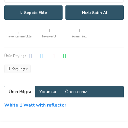
Sepete Ekle
Hızlı Satın Al
Tavsiye Et
Yorum Yaz
Ürün Paylaş :
Karşılaştır
Ürün Bilgisi
Yorumlar
Önerileriniz
White 1 Watt with reflector
Bu ürünün fiyat bilgisi, resim, ürün açıklamalarında ve diğer
konularda yetersiz gördüğünüz noktaları öneri formunu kullanarak