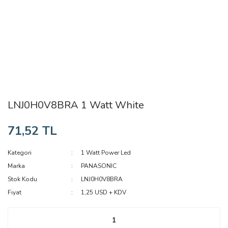
LNJ0H0V8BRA 1 Watt White
71,52 TL
Kategori
1 Watt Power Led
Marka
PANASONIC
Stok Kodu
LNJ0H0V8BRA
Fiyat
1,25 USD + KDV