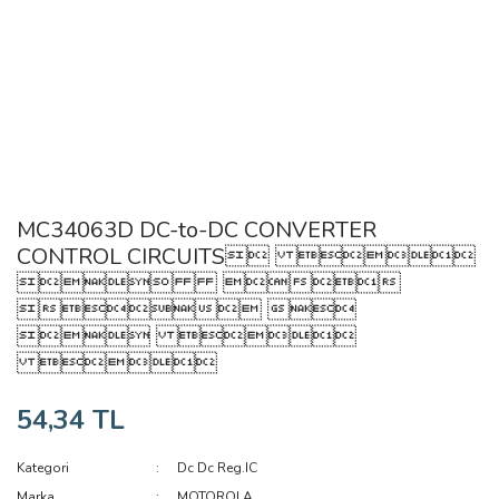
MC34063D DC-to-DC CONVERTER
CONTROL CIRCUITS 
 
 
 

54,34 TL
Kategori
Dc Dc Reg.IC
Marka
MOTOROLA