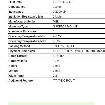
Filter Type
FERRITE CHIP
Capacitance
110 pF
Inductance
0.2700 µH
Insulation Resistance-Min
1 Mohm
Manufacturer Series
MEM
Mounting Type
SURFACE MOUNT
Number of Functions
1
Operating Temperature-Min
-40 Cel
Operating Temperature-Max
85 Cel
Packing Method
TAPE AND REEL
Physical Dimension
L2.0XB1.2XH2.0 (mm)/L0.079XB0.047XH
Rated Current
0.1500 A
Rated Voltage
10 V
Height
2 mm
Length
2 mm
Width (mm)
1.2
Additional Feature
T TYPE CIRCUIT