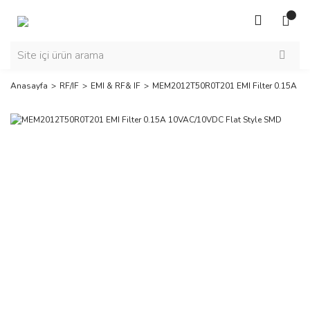
Anasayfa
RF/IF
EMI & RF& IF
MEM2012T50R0T201 EMI Filter 0.15A 10