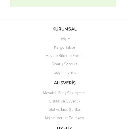
Bu ürünün fiyat bilgisi, resim, ürün açıklamalarında ve diğer
konularda yetersiz gördüğünüz noktaları öneri formunu kullanarak
Bu ürüne ilk yorumu siz yapın!
KURUMSAL
tarafımıza iletebilirsiniz.
Görüş ve önerileriniz için teşekkür ederiz.
İletişim
Yorum Yaz
Kargo Takibi
Ürün resmi kalitesiz, bozuk veya görüntülenemiyor.
Havale Bildirim Formu
Ürün açıklamasında eksik bilgiler bulunuyor.
Sipariş Sorgula
Ürün bilgilerinde hatalar bulunuyor.
İletişim Formu
Ürün fiyatı diğer sitelerden daha pahalı.
Bu ürüne benzer farklı alternatifler olmalı.
ALIŞVERİŞ
Mesafeli Satış Sözleşmesi
Gizlilik ve Güvenlik
İptal ve İade Şartları
Kişisel Veriler Politikası
Gönder
ÜYELİK