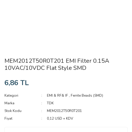
MEM2012T50R0T201 EMI Filter 0.15A
10VAC/10VDC Flat Style SMD
6,86 TL
Kategori
EMI & RF& IF
,
Ferrite Beads (SMD)
Marka
TDK
Stok Kodu
MEM2012T50R0T201
Fiyat
0,12 USD + KDV