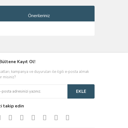
Önerileriniz
ımıza iletebilirsiniz.
Bültene Kayıt Ol!
satları, kampanya ve duyuruları ile ilgili e-posta almak
er misiniz?
EKLE
zi takip edin