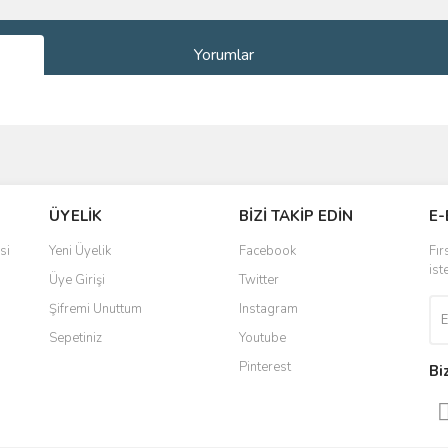
Yorumlar
ve diğer konularda yetersiz gördüğünüz noktaları öneri formunu kullanarak taraf
Bu ürüne ilk yorumu siz yapın!
ÜYELİK
BİZİ TAKİP EDİN
E-
r.
Yorum Yaz
si
Yeni Üyelik
Facebook
Fır
ist
Üye Girişi
Twitter
Şifremi Unuttum
Instagram
Sepetiniz
Youtube
Pinterest
Bi