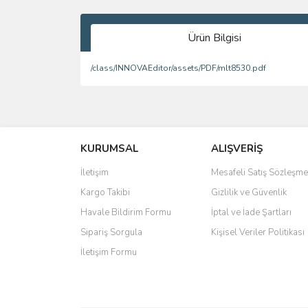
Ürün Bilgisi
/class/INNOVAEditor/assets/PDF/mlt8530.pdf
Bu ürünün fiyat bilgisi, resim, ürün açıklamalarında 
Görüş ve önerileriniz için teşekkür ederiz.
KURUMSAL
ALIŞVERİŞ
Ürün resmi kalitesiz, bozuk veya görüntülenemiyo
Ürün açıklamasında eksik bilgiler bulunuyor.
İletişim
Mesafeli Satış Sözleşme
Ürün bilgilerinde hatalar bulunuyor.
Kargo Takibi
Gizlilik ve Güvenlik
Ürün fiyatı diğer sitelerden daha pahalı.
Havale Bildirim Formu
İptal ve İade Şartları
Bu ürüne benzer farklı alternatifler olmalı.
Sipariş Sorgula
Kişisel Veriler Politikası
İletişim Formu