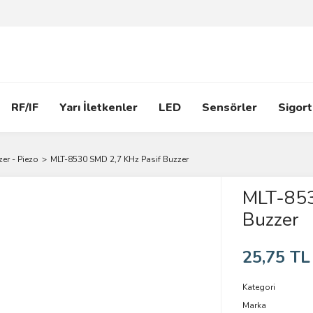
RF/IF
Yarı İletkenler
LED
Sensörler
Sigort
er - Piezo
MLT-8530 SMD 2,7 KHz Pasif Buzzer
MLT-853
Buzzer
25,75 TL
Kategori
Marka