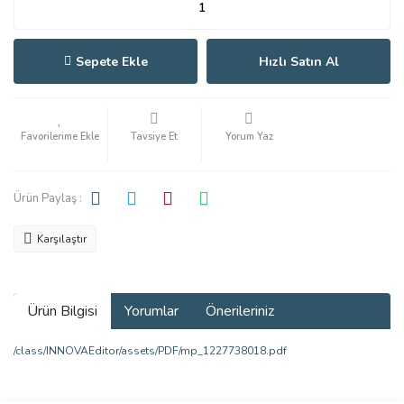
Sepete Ekle
Hızlı Satın Al
Tavsiye Et
Yorum Yaz
Ürün Paylaş :
Karşılaştır
Ürün Bilgisi
Yorumlar
Önerileriniz
/class/INNOVAEditor/assets/PDF/mp_1227738018.pdf
Bu ürünün fiyat bilgisi, resim, ürün açıklamalarında ve diğer