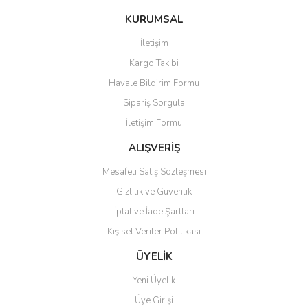
konularda yetersiz gördüğünüz noktaları öneri formunu kullanarak
Bu ürüne ilk yorumu siz yapın!
KURUMSAL
tarafımıza iletebilirsiniz.
Görüş ve önerileriniz için teşekkür ederiz.
İletişim
Yorum Yaz
Kargo Takibi
Ürün resmi kalitesiz, bozuk veya görüntülenemiyor.
Havale Bildirim Formu
Ürün açıklamasında eksik bilgiler bulunuyor.
Sipariş Sorgula
Ürün bilgilerinde hatalar bulunuyor.
İletişim Formu
Ürün fiyatı diğer sitelerden daha pahalı.
Bu ürüne benzer farklı alternatifler olmalı.
ALIŞVERİŞ
Mesafeli Satış Sözleşmesi
Gizlilik ve Güvenlik
İptal ve İade Şartları
Kişisel Veriler Politikası
Gönder
ÜYELİK
Yeni Üyelik
Üye Girişi