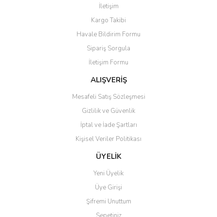
İletişim
Yorum Yaz
Kargo Takibi
Ürün resmi kalitesiz, bozuk veya görüntülenemiyor.
Havale Bildirim Formu
Ürün açıklamasında eksik bilgiler bulunuyor.
Sipariş Sorgula
Ürün bilgilerinde hatalar bulunuyor.
İletişim Formu
Ürün fiyatı diğer sitelerden daha pahalı.
Bu ürüne benzer farklı alternatifler olmalı.
ALIŞVERİŞ
Mesafeli Satış Sözleşmesi
Gizlilik ve Güvenlik
İptal ve İade Şartları
Kişisel Veriler Politikası
Gönder
ÜYELİK
Yeni Üyelik
Üye Girişi
Şifremi Unuttum
Sepetiniz