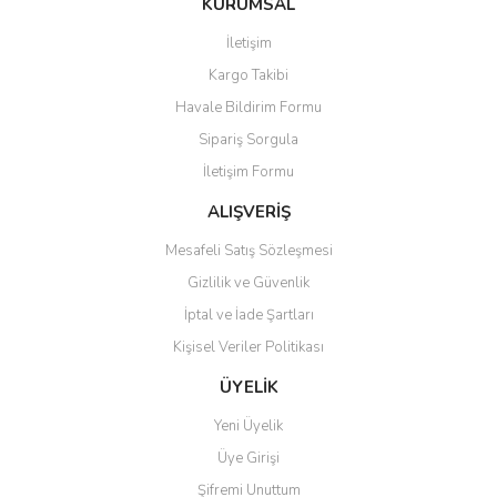
KURUMSAL
tarafımıza iletebilirsiniz.
Görüş ve önerileriniz için teşekkür ederiz.
İletişim
Yorum Yaz
Kargo Takibi
Ürün resmi kalitesiz, bozuk veya görüntülenemiyor.
Havale Bildirim Formu
Ürün açıklamasında eksik bilgiler bulunuyor.
Sipariş Sorgula
Ürün bilgilerinde hatalar bulunuyor.
İletişim Formu
Ürün fiyatı diğer sitelerden daha pahalı.
Bu ürüne benzer farklı alternatifler olmalı.
ALIŞVERİŞ
Mesafeli Satış Sözleşmesi
Gizlilik ve Güvenlik
İptal ve İade Şartları
Kişisel Veriler Politikası
Gönder
ÜYELİK
Yeni Üyelik
Üye Girişi
Şifremi Unuttum