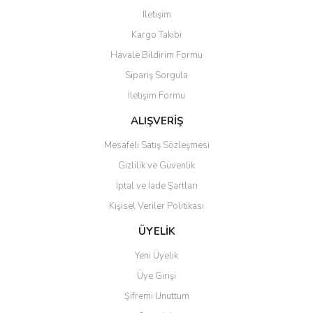
Görüş ve önerileriniz için teşekkür ederiz.
İletişim
Yorum Yaz
Kargo Takibi
Ürün resmi kalitesiz, bozuk veya görüntülenemiyor.
Havale Bildirim Formu
Ürün açıklamasında eksik bilgiler bulunuyor.
Sipariş Sorgula
Ürün bilgilerinde hatalar bulunuyor.
İletişim Formu
Ürün fiyatı diğer sitelerden daha pahalı.
Bu ürüne benzer farklı alternatifler olmalı.
ALIŞVERİŞ
Mesafeli Satış Sözleşmesi
Gizlilik ve Güvenlik
İptal ve İade Şartları
Kişisel Veriler Politikası
Gönder
ÜYELİK
Yeni Üyelik
Üye Girişi
Şifremi Unuttum