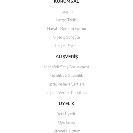
KURUMSAL
tarafımıza iletebilirsiniz.
Görüş ve önerileriniz için teşekkür ederiz.
İletişim
Yorum Yaz
Kargo Takibi
Ürün resmi kalitesiz, bozuk veya görüntülenemiyor.
Havale Bildirim Formu
Ürün açıklamasında eksik bilgiler bulunuyor.
Sipariş Sorgula
Ürün bilgilerinde hatalar bulunuyor.
İletişim Formu
Ürün fiyatı diğer sitelerden daha pahalı.
Bu ürüne benzer farklı alternatifler olmalı.
ALIŞVERİŞ
Mesafeli Satış Sözleşmesi
Gizlilik ve Güvenlik
İptal ve İade Şartları
Kişisel Veriler Politikası
Gönder
ÜYELİK
Yeni Üyelik
Üye Girişi
Şifremi Unuttum