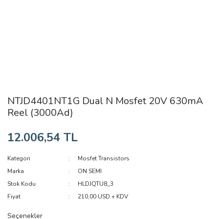
NTJD4401NT1G Dual N Mosfet 20V 630mA
Reel (3000Ad)
12.006,54 TL
Kategori
Mosfet Transistors
Marka
ON SEMI
Stok Kodu
HLDJQTU8_3
Fiyat
210,00 USD + KDV
Seçenekler