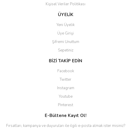
Kişisel Veriler Politikası
Gönder
ÜYELİK
Yeni Üyelik
Üye Girişi
Şifremi Unuttum
Sepetiniz
BİZİ TAKİP EDİN
Facebook
Twitter
Instagram
Youtube
Pinterest
E-Bültene Kayıt Ol!
Fırsatları, kampanya ve duyuruları ile ilgili e-posta almak ister misiniz?