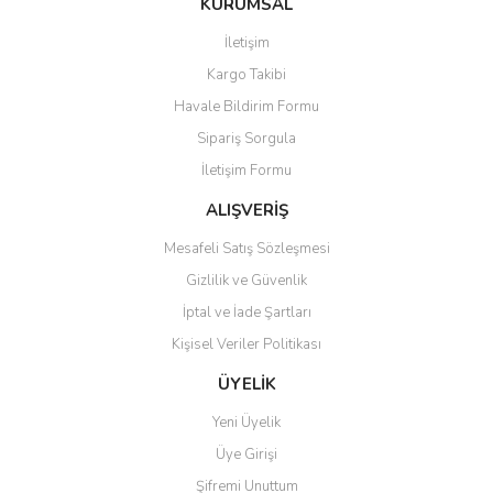
KURUMSAL
tarafımıza iletebilirsiniz.
Görüş ve önerileriniz için teşekkür ederiz.
İletişim
Yorum Yaz
Kargo Takibi
Ürün resmi kalitesiz, bozuk veya görüntülenemiyor.
Havale Bildirim Formu
Ürün açıklamasında eksik bilgiler bulunuyor.
Sipariş Sorgula
Ürün bilgilerinde hatalar bulunuyor.
İletişim Formu
Ürün fiyatı diğer sitelerden daha pahalı.
Bu ürüne benzer farklı alternatifler olmalı.
ALIŞVERİŞ
Mesafeli Satış Sözleşmesi
Gizlilik ve Güvenlik
İptal ve İade Şartları
Kişisel Veriler Politikası
Gönder
ÜYELİK
Yeni Üyelik
Üye Girişi
Şifremi Unuttum