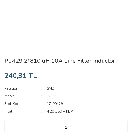
P0429 2*810 uH 10A Line Filter Inductor
240,31 TL
Kategori
SMD
Marka
PULSE
Stok Kodu
17-P0429
Fiyat
4,20 USD + KDV