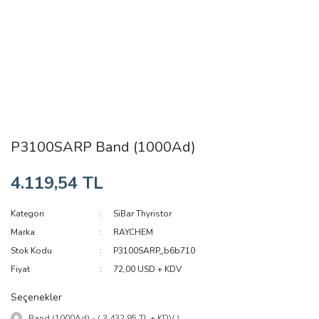
P3100SARP Band (1000Ad)
4.119,54 TL
Kategori
SiBar Thyristor
Marka
RAYCHEM
Stok Kodu
P3100SARP_b6b710
Fiyat
72,00 USD + KDV
Seçenekler
Band (1000Ad) - ( 3.432,95 TL + KDV )