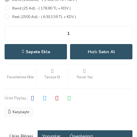
Band (25 Ad) - ( 178,80 TL + KDV )
Reel (2500 Ad) - ( 6.913,59 TL + KDV )
Sepete Ekle
Hızlı Satın Al
Tavsiye Et
Yorum Yaz
Ürün Paylaş :
Karşılaştır
Ürün Bilgisi
Yorumlar
Önerileriniz