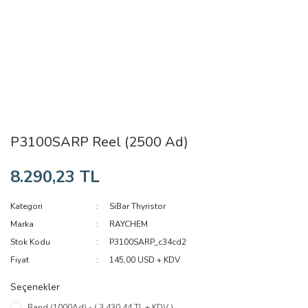
P3100SARP Reel (2500 Ad)
8.290,23 TL
Kategori
SiBar Thyristor
Marka
RAYCHEM
Stok Kodu
P3100SARP_c34cd2
Fiyat
145,00 USD + KDV
Seçenekler
Band (1000Ad) - ( 3.430,44 TL + KDV )