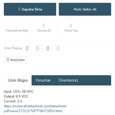
Sepete Ekle
Hızlı Satın Al
Tavsiye Et
Yorum Yaz
Ürün Paylaş :
Karşılaştır
Ürün Bilgisi
Yorumlar
Önerileriniz
Input: 10.5–28 VDC
Output: 6.5 VDC
Current: 2 A
https://www.alldatasheet.com/datasheet-
pdf/view/27313/TI/PT78HT265V.html