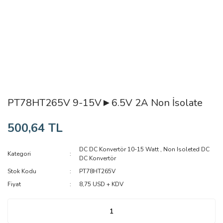
PT78HT265V 9-15V►6.5V 2A Non İsolate
500,64 TL
DC DC Konvertör 10-15 Watt
,
Non Isoleted DC
Kategori
DC Konvertör
Stok Kodu
PT78HT265V
Fiyat
8,75 USD + KDV