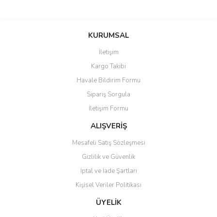
Bu ürünün fiyat bilgisi, resim, ürün açıklamalarında ve diğer
konularda yetersiz gördüğünüz noktaları öneri formunu kullanarak
Bu ürüne ilk yorumu siz yapın!
KURUMSAL
tarafımıza iletebilirsiniz.
Görüş ve önerileriniz için teşekkür ederiz.
İletişim
Yorum Yaz
Kargo Takibi
Ürün resmi kalitesiz, bozuk veya görüntülenemiyor.
Havale Bildirim Formu
Ürün açıklamasında eksik bilgiler bulunuyor.
Sipariş Sorgula
Ürün bilgilerinde hatalar bulunuyor.
İletişim Formu
Ürün fiyatı diğer sitelerden daha pahalı.
Bu ürüne benzer farklı alternatifler olmalı.
ALIŞVERİŞ
Mesafeli Satış Sözleşmesi
Gizlilik ve Güvenlik
İptal ve İade Şartları
Kişisel Veriler Politikası
Gönder
ÜYELİK