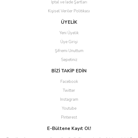
İptal ve İade Şartları
Kişisel Veriler Politikası
Gönder
ÜYELİK
Yeni Üyelik
Üye Girişi
Şifremi Unuttum
Sepetiniz
BİZİ TAKİP EDİN
Facebook
Twitter
Instagram
Youtube
Pinterest
E-Bültene Kayıt Ol!