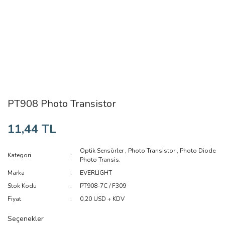
PT908 Photo Transistor
11,44 TL
Optik Sensörler
,
Photo Transistor
,
Photo Diode
Kategori
Photo Transis.
Marka
EVERLIGHT
Stok Kodu
PT908-7C / F309
Fiyat
0,20 USD + KDV
Seçenekler