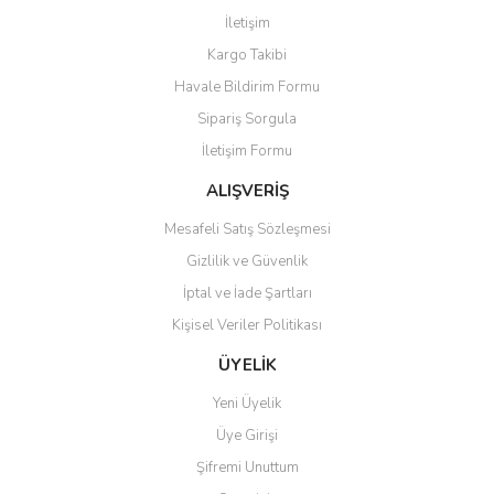
Görüş ve önerileriniz için teşekkür ederiz.
İletişim
Yorum Yaz
Kargo Takibi
Ürün resmi kalitesiz, bozuk veya görüntülenemiyor.
Havale Bildirim Formu
Ürün açıklamasında eksik bilgiler bulunuyor.
Sipariş Sorgula
Ürün bilgilerinde hatalar bulunuyor.
İletişim Formu
Ürün fiyatı diğer sitelerden daha pahalı.
Bu ürüne benzer farklı alternatifler olmalı.
ALIŞVERİŞ
Mesafeli Satış Sözleşmesi
Gizlilik ve Güvenlik
İptal ve İade Şartları
Kişisel Veriler Politikası
Gönder
ÜYELİK
Yeni Üyelik
Üye Girişi
Şifremi Unuttum