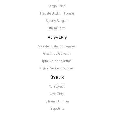
Yorum Yaz
Kargo Takibi
Ürün resmi kalitesiz, bozuk veya görüntülenemiyor.
Havale Bildirim Formu
Ürün açıklamasında eksik bilgiler bulunuyor.
Sipariş Sorgula
Ürün bilgilerinde hatalar bulunuyor.
İletişim Formu
Ürün fiyatı diğer sitelerden daha pahalı.
Bu ürüne benzer farklı alternatifler olmalı.
ALIŞVERİŞ
Mesafeli Satış Sözleşmesi
Gizlilik ve Güvenlik
İptal ve İade Şartları
Kişisel Veriler Politikası
Gönder
ÜYELİK
Yeni Üyelik
Üye Girişi
Şifremi Unuttum
Sepetiniz