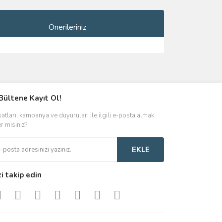
Önerileriniz
ımıza iletebilirsiniz.
Bültene Kayıt Ol!
satları, kampanya ve duyuruları ile ilgili e-posta almak
er misiniz?
EKLE
zi takip edin