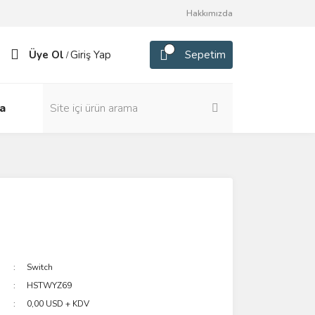
Hakkımızda
Üye Ol
Giriş Yap
Sepetim
/
a
Switch
HSTWYZ69
0,00 USD + KDV