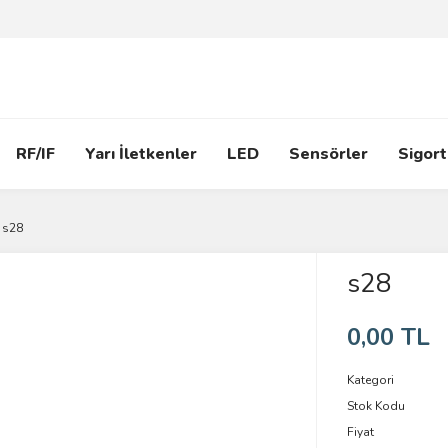
RF/IF
Yarı İletkenler
LED
Sensörler
Sigort
s28
s28
0,00 TL
Kategori
Stok Kodu
Fiyat