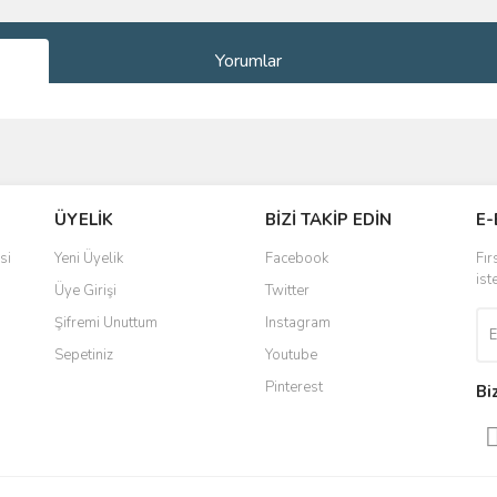
Yorumlar
ve diğer konularda yetersiz gördüğünüz noktaları öneri formunu kullanarak taraf
Bu ürüne ilk yorumu siz yapın!
ÜYELİK
BİZİ TAKİP EDİN
E-
r.
Yorum Yaz
si
Yeni Üyelik
Facebook
Fır
ist
Üye Girişi
Twitter
Şifremi Unuttum
Instagram
Sepetiniz
Youtube
Pinterest
Bi
Gönder