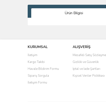
Ürün Bilgisi
Bu ürünün fiyat bilgisi, resim, ürün açıklamalarında 
Görüş ve önerileriniz için teşekkür ederiz.
KURUMSAL
ALIŞVERİŞ
Ürün resmi kalitesiz, bozuk veya görüntülenemiyo
Ürün açıklamasında eksik bilgiler bulunuyor.
İletişim
Mesafeli Satış Sözleşme
Ürün bilgilerinde hatalar bulunuyor.
Kargo Takibi
Gizlilik ve Güvenlik
Ürün fiyatı diğer sitelerden daha pahalı.
Havale Bildirim Formu
İptal ve İade Şartları
Bu ürüne benzer farklı alternatifler olmalı.
Sipariş Sorgula
Kişisel Veriler Politikası
İletişim Formu