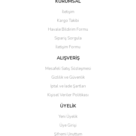
KURUMSAL
tarafımıza iletebilirsiniz.
Görüş ve önerileriniz için teşekkür ederiz.
İletişim
Yorum Yaz
Kargo Takibi
Ürün resmi kalitesiz, bozuk veya görüntülenemiyor.
Havale Bildirim Formu
Ürün açıklamasında eksik bilgiler bulunuyor.
Sipariş Sorgula
Ürün bilgilerinde hatalar bulunuyor.
İletişim Formu
Ürün fiyatı diğer sitelerden daha pahalı.
Bu ürüne benzer farklı alternatifler olmalı.
ALIŞVERİŞ
Mesafeli Satış Sözleşmesi
Gizlilik ve Güvenlik
İptal ve İade Şartları
Kişisel Veriler Politikası
Gönder
ÜYELİK
Yeni Üyelik
Üye Girişi
Şifremi Unuttum