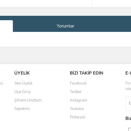
Yorumlar
ve diğer konularda yetersiz gördüğünüz noktaları öneri formunu kullanarak taraf
Bu ürüne ilk yorumu siz yapın!
ÜYELİK
BİZİ TAKİP EDİN
E-
r.
Yorum Yaz
si
Yeni Üyelik
Facebook
Fır
ist
Üye Girişi
Twitter
Şifremi Unuttum
Instagram
Sepetiniz
Youtube
Pinterest
Bi