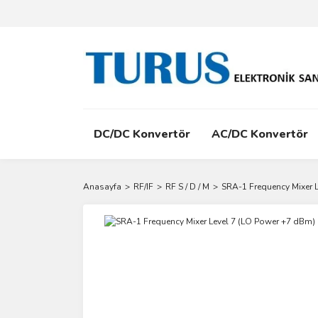
DC/DC Konvertör
AC/DC Konvertör
Anasayfa
RF/IF
RF S / D / M
SRA-1 Frequency Mixer 