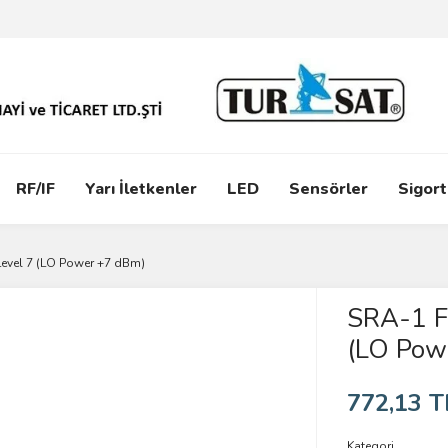
RF/IF
Yarı İletkenler
LED
Sensörler
Sigort
Level 7 (LO Power +7 dBm)
SRA-1 F
(LO Pow
772,13 T
Kategori