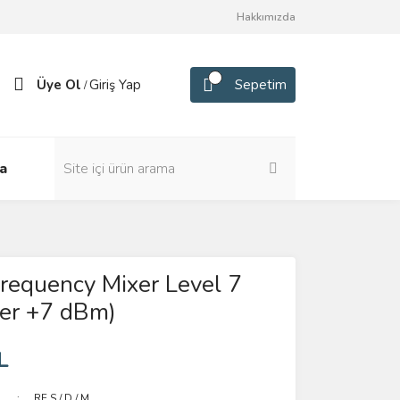
Hakkımızda
Üye Ol
Giriş Yap
Sepetim
/
a
requency Mixer Level 7
er +7 dBm)
L
RF S / D / M