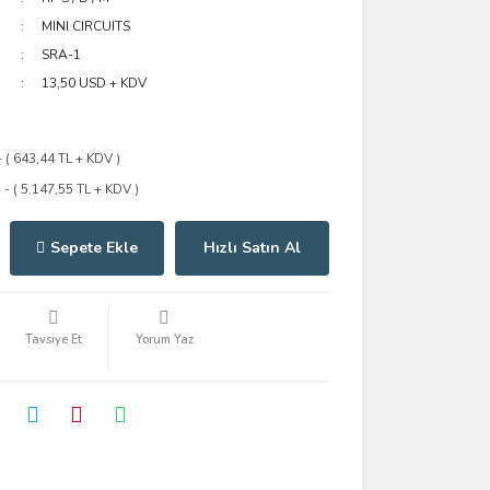
MINI CIRCUITS
SRA-1
13,50 USD + KDV
- ( 643,44 TL + KDV )
 - ( 5.147,55 TL + KDV )
Sepete Ekle
Hızlı Satın Al
Tavsiye Et
Yorum Yaz