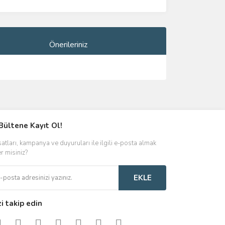
Önerileriniz
ımıza iletebilirsiniz.
Bültene Kayıt Ol!
satları, kampanya ve duyuruları ile ilgili e-posta almak
er misiniz?
EKLE
zi takip edin