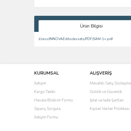
Ürün Bilgisi
/class/INNOVAEditor/assets/PDF/SAM-1+.pdf
Bu ürünün fiyat bilgisi, resim, ürün açıklamalarında 
Görüş ve önerileriniz için teşekkür ederiz.
KURUMSAL
ALIŞVERİŞ
Ürün resmi kalitesiz, bozuk veya görüntülenemiyo
Ürün açıklamasında eksik bilgiler bulunuyor.
İletişim
Mesafeli Satış Sözleşme
Ürün bilgilerinde hatalar bulunuyor.
Kargo Takibi
Gizlilik ve Güvenlik
Ürün fiyatı diğer sitelerden daha pahalı.
Havale Bildirim Formu
İptal ve İade Şartları
Bu ürüne benzer farklı alternatifler olmalı.
Sipariş Sorgula
Kişisel Veriler Politikası
İletişim Formu