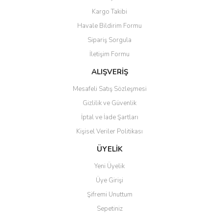
Yorum Yaz
Kargo Takibi
Ürün resmi kalitesiz, bozuk veya görüntülenemiyor.
Havale Bildirim Formu
Ürün açıklamasında eksik bilgiler bulunuyor.
Sipariş Sorgula
Ürün bilgilerinde hatalar bulunuyor.
İletişim Formu
Ürün fiyatı diğer sitelerden daha pahalı.
Bu ürüne benzer farklı alternatifler olmalı.
ALIŞVERİŞ
Mesafeli Satış Sözleşmesi
Gizlilik ve Güvenlik
İptal ve İade Şartları
Kişisel Veriler Politikası
Gönder
ÜYELİK
Yeni Üyelik
Üye Girişi
Şifremi Unuttum
Sepetiniz