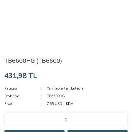
TB6600HG (TB6600)
431,98 TL
Kategori
Yarı İletkenler
,
Entegre
Stok Kodu
TB6600HG
Fiyat
7,55 USD + KDV