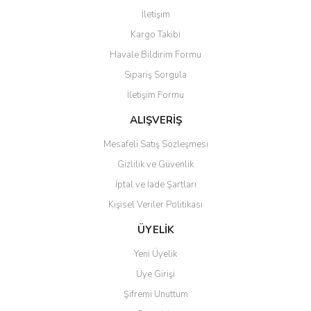
Görüş ve önerileriniz için teşekkür ederiz.
İletişim
Yorum Yaz
Kargo Takibi
Ürün resmi kalitesiz, bozuk veya görüntülenemiyor.
Havale Bildirim Formu
Ürün açıklamasında eksik bilgiler bulunuyor.
Sipariş Sorgula
Ürün bilgilerinde hatalar bulunuyor.
İletişim Formu
Ürün fiyatı diğer sitelerden daha pahalı.
Bu ürüne benzer farklı alternatifler olmalı.
ALIŞVERİŞ
Mesafeli Satış Sözleşmesi
Gizlilik ve Güvenlik
İptal ve İade Şartları
Kişisel Veriler Politikası
Gönder
ÜYELİK
Yeni Üyelik
Üye Girişi
Şifremi Unuttum