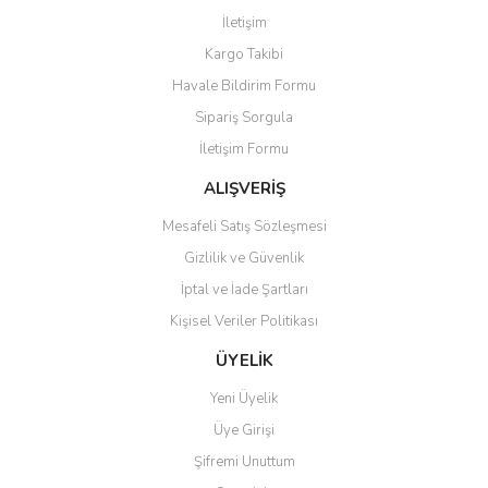
Görüş ve önerileriniz için teşekkür ederiz.
İletişim
Yorum Yaz
Kargo Takibi
Ürün resmi kalitesiz, bozuk veya görüntülenemiyor.
Havale Bildirim Formu
Ürün açıklamasında eksik bilgiler bulunuyor.
Sipariş Sorgula
Ürün bilgilerinde hatalar bulunuyor.
İletişim Formu
Ürün fiyatı diğer sitelerden daha pahalı.
Bu ürüne benzer farklı alternatifler olmalı.
ALIŞVERİŞ
Mesafeli Satış Sözleşmesi
Gizlilik ve Güvenlik
İptal ve İade Şartları
Kişisel Veriler Politikası
Gönder
ÜYELİK
Yeni Üyelik
Üye Girişi
Şifremi Unuttum