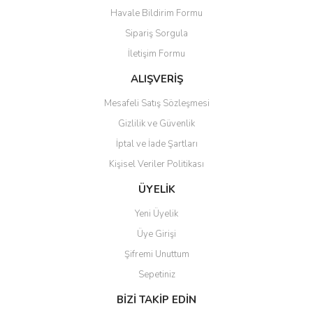
Havale Bildirim Formu
Ürün açıklamasında eksik bilgiler bulunuyor.
Sipariş Sorgula
Ürün bilgilerinde hatalar bulunuyor.
İletişim Formu
Ürün fiyatı diğer sitelerden daha pahalı.
Bu ürüne benzer farklı alternatifler olmalı.
ALIŞVERİŞ
Mesafeli Satış Sözleşmesi
Gizlilik ve Güvenlik
İptal ve İade Şartları
Kişisel Veriler Politikası
Gönder
ÜYELİK
Yeni Üyelik
Üye Girişi
Şifremi Unuttum
Sepetiniz
BİZİ TAKİP EDİN