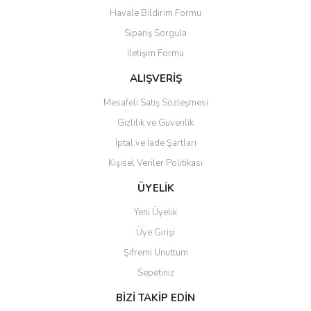
Havale Bildirim Formu
Ürün açıklamasında eksik bilgiler bulunuyor.
Sipariş Sorgula
Ürün bilgilerinde hatalar bulunuyor.
İletişim Formu
Ürün fiyatı diğer sitelerden daha pahalı.
Bu ürüne benzer farklı alternatifler olmalı.
ALIŞVERİŞ
Mesafeli Satış Sözleşmesi
Gizlilik ve Güvenlik
İptal ve İade Şartları
Kişisel Veriler Politikası
Gönder
ÜYELİK
Yeni Üyelik
Üye Girişi
Şifremi Unuttum
Sepetiniz
BİZİ TAKİP EDİN