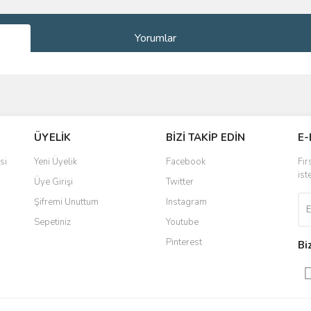
Yorumlar
ve diğer konularda yetersiz gördüğünüz noktaları öneri formunu kullanarak taraf
Bu ürüne ilk yorumu siz yapın!
ÜYELİK
BİZİ TAKİP EDİN
E-
r.
Yorum Yaz
si
Yeni Üyelik
Facebook
Fır
ist
Üye Girişi
Twitter
Şifremi Unuttum
Instagram
Sepetiniz
Youtube
Pinterest
Bi
Gönder