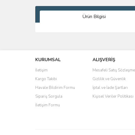
Ürün Bilgisi
Bu ürünün fiyat bilgisi, resim, ürün açıklamalarında 
Görüş ve önerileriniz için teşekkür ederiz.
KURUMSAL
ALIŞVERİŞ
Ürün resmi kalitesiz, bozuk veya görüntülenemiyo
Ürün açıklamasında eksik bilgiler bulunuyor.
İletişim
Mesafeli Satış Sözleşme
Ürün bilgilerinde hatalar bulunuyor.
Kargo Takibi
Gizlilik ve Güvenlik
Ürün fiyatı diğer sitelerden daha pahalı.
Havale Bildirim Formu
İptal ve İade Şartları
Bu ürüne benzer farklı alternatifler olmalı.
Sipariş Sorgula
Kişisel Veriler Politikası
İletişim Formu