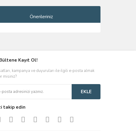
Önerileriniz
ımıza iletebilirsiniz.
Bültene Kayıt Ol!
satları, kampanya ve duyuruları ile ilgili e-posta almak
er misiniz?
EKLE
zi takip edin