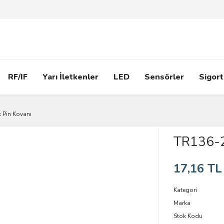
RF/IF
Yarı İletkenler
LED
Sensörler
Sigort
 Pin Kovanı
TR136-2
17,16 TL
Kategori
Marka
Stok Kodu