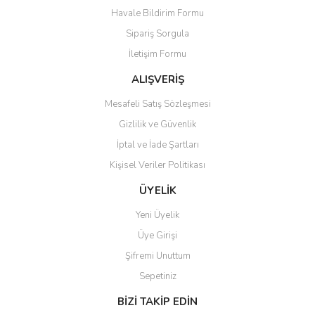
Havale Bildirim Formu
Ürün açıklamasında eksik bilgiler bulunuyor.
Sipariş Sorgula
Ürün bilgilerinde hatalar bulunuyor.
İletişim Formu
Ürün fiyatı diğer sitelerden daha pahalı.
Bu ürüne benzer farklı alternatifler olmalı.
ALIŞVERİŞ
Mesafeli Satış Sözleşmesi
Gizlilik ve Güvenlik
İptal ve İade Şartları
Kişisel Veriler Politikası
Gönder
ÜYELİK
Yeni Üyelik
Üye Girişi
Şifremi Unuttum
Sepetiniz
BİZİ TAKİP EDİN