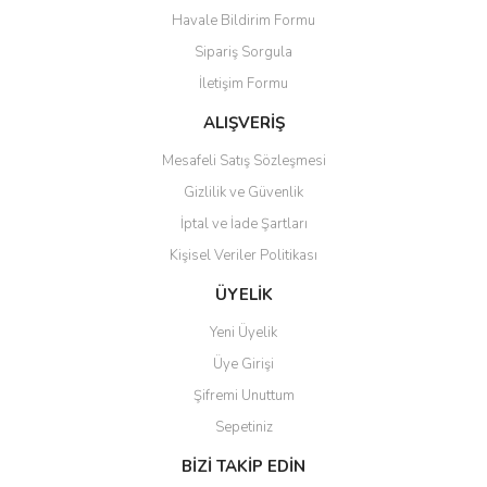
Havale Bildirim Formu
Ürün açıklamasında eksik bilgiler bulunuyor.
Sipariş Sorgula
Ürün bilgilerinde hatalar bulunuyor.
İletişim Formu
Ürün fiyatı diğer sitelerden daha pahalı.
Bu ürüne benzer farklı alternatifler olmalı.
ALIŞVERİŞ
Mesafeli Satış Sözleşmesi
Gizlilik ve Güvenlik
İptal ve İade Şartları
Kişisel Veriler Politikası
Gönder
ÜYELİK
Yeni Üyelik
Üye Girişi
Şifremi Unuttum
Sepetiniz
BİZİ TAKİP EDİN