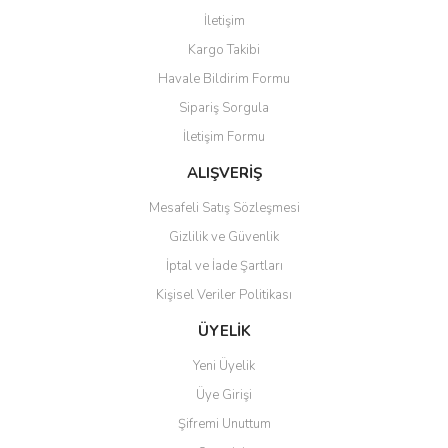
Görüş ve önerileriniz için teşekkür ederiz.
İletişim
Yorum Yaz
Kargo Takibi
Ürün resmi kalitesiz, bozuk veya görüntülenemiyor.
Havale Bildirim Formu
Ürün açıklamasında eksik bilgiler bulunuyor.
Sipariş Sorgula
Ürün bilgilerinde hatalar bulunuyor.
İletişim Formu
Ürün fiyatı diğer sitelerden daha pahalı.
Bu ürüne benzer farklı alternatifler olmalı.
ALIŞVERİŞ
Mesafeli Satış Sözleşmesi
Gizlilik ve Güvenlik
İptal ve İade Şartları
Kişisel Veriler Politikası
Gönder
ÜYELİK
Yeni Üyelik
Üye Girişi
Şifremi Unuttum