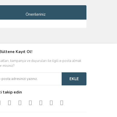
Önerileriniz
ımıza iletebilirsiniz.
Bültene Kayıt Ol!
satları, kampanya ve duyuruları ile ilgili e-posta almak
er misiniz?
EKLE
zi takip edin