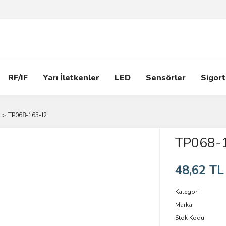
RF/IF
Yarı İletkenler
LED
Sensörler
Sigort
TP068-165-J2
TP068-
48,62 TL
Kategori
Marka
Stok Kodu