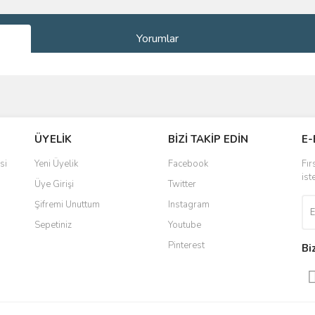
Yorumlar
ve diğer konularda yetersiz gördüğünüz noktaları öneri formunu kullanarak taraf
Bu ürüne ilk yorumu siz yapın!
ÜYELİK
BİZİ TAKİP EDİN
E-
r.
Yorum Yaz
si
Yeni Üyelik
Facebook
Fır
ist
Üye Girişi
Twitter
Şifremi Unuttum
Instagram
Sepetiniz
Youtube
Pinterest
Bi
Gönder