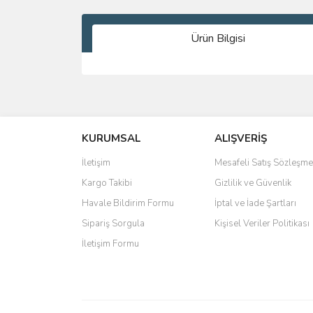
Ürün Bilgisi
Bu ürünün fiyat bilgisi, resim, ürün açıklamalarında 
Görüş ve önerileriniz için teşekkür ederiz.
KURUMSAL
ALIŞVERİŞ
Ürün resmi kalitesiz, bozuk veya görüntülenemiyo
Ürün açıklamasında eksik bilgiler bulunuyor.
İletişim
Mesafeli Satış Sözleşme
Ürün bilgilerinde hatalar bulunuyor.
Kargo Takibi
Gizlilik ve Güvenlik
Ürün fiyatı diğer sitelerden daha pahalı.
Havale Bildirim Formu
İptal ve İade Şartları
Bu ürüne benzer farklı alternatifler olmalı.
Sipariş Sorgula
Kişisel Veriler Politikası
İletişim Formu