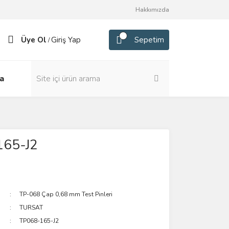
Hakkımızda
Üye Ol
Giriş Yap
Sepetim
/
a
165-J2
TP-068 Çap 0,68 mm Test Pinleri
TURSAT
TP068-165-J2