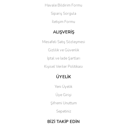
Havale Bildirim Formu
Ürün açıklamasında eksik bilgiler bulunuyor.
Sipariş Sorgula
Ürün bilgilerinde hatalar bulunuyor.
İletişim Formu
Ürün fiyatı diğer sitelerden daha pahalı.
Bu ürüne benzer farklı alternatifler olmalı.
ALIŞVERİŞ
Mesafeli Satış Sözleşmesi
Gizlilik ve Güvenlik
İptal ve İade Şartları
Kişisel Veriler Politikası
Gönder
ÜYELİK
Yeni Üyelik
Üye Girişi
Şifremi Unuttum
Sepetiniz
BİZİ TAKİP EDİN