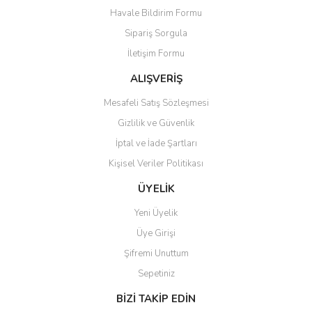
Havale Bildirim Formu
Ürün açıklamasında eksik bilgiler bulunuyor.
Sipariş Sorgula
Ürün bilgilerinde hatalar bulunuyor.
İletişim Formu
Ürün fiyatı diğer sitelerden daha pahalı.
Bu ürüne benzer farklı alternatifler olmalı.
ALIŞVERİŞ
Mesafeli Satış Sözleşmesi
Gizlilik ve Güvenlik
İptal ve İade Şartları
Kişisel Veriler Politikası
Gönder
ÜYELİK
Yeni Üyelik
Üye Girişi
Şifremi Unuttum
Sepetiniz
BİZİ TAKİP EDİN