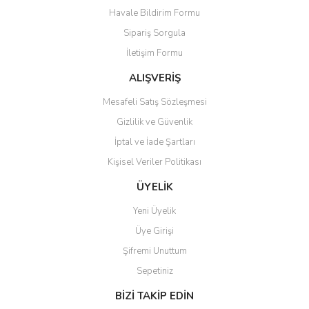
Havale Bildirim Formu
Ürün açıklamasında eksik bilgiler bulunuyor.
Sipariş Sorgula
Ürün bilgilerinde hatalar bulunuyor.
İletişim Formu
Ürün fiyatı diğer sitelerden daha pahalı.
Bu ürüne benzer farklı alternatifler olmalı.
ALIŞVERİŞ
Mesafeli Satış Sözleşmesi
Gizlilik ve Güvenlik
İptal ve İade Şartları
Kişisel Veriler Politikası
Gönder
ÜYELİK
Yeni Üyelik
Üye Girişi
Şifremi Unuttum
Sepetiniz
BİZİ TAKİP EDİN